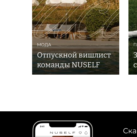
МОДА
П
Отпускной вишлист
команды NUSELF
Ска