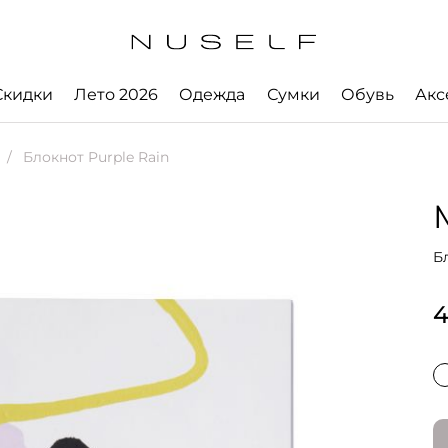
Скидки
Лето 2026
Одежда
Сумки
Обувь
Акс
Блокнот Purple Rain
Б
4