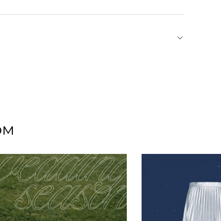
и, создающая красочную канцелярию и
ли марки — Чад и Мэг Глисоны — используют в
не боятся экспериментировать с визуальным
фантазией мастеров, делает каждое изделие
уки Moglea вдохновят на творчество и украсят
ом