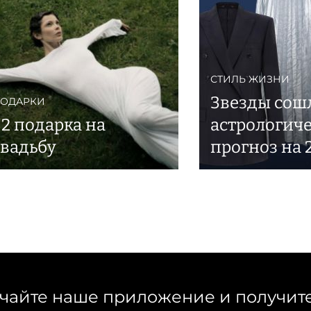
СТИЛЬ ЖИЗНИ
Звезды сош
ОДАРКИ
32 подарка на
астрологич
свадьбу
прогноз на 
чайте наше приложение и получит