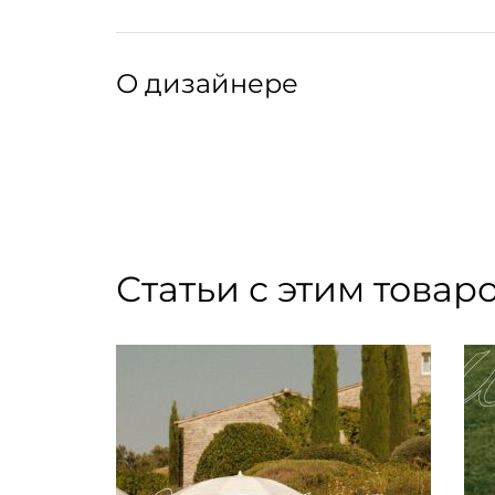
Размер: 152 мм x 229 мм
Артикул: 255055003
О дизайнере
Moglea — семейная дизайн-студия из Америк
современные предметы интерьера. Основате
производстве старинные печатные станки и 
языком: ручная роспись, ограниченная лишь 
особенным. Блокноты, еженедельники, скетчб
Статьи с этим товар