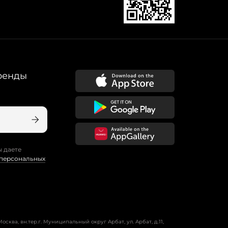
ренды
ы даете
 персональных
осква, вн.тер.г. Муниципальный округ Арбат, ул. Арбат, д.11,