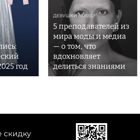
ДЕВУШКИ NUSELF
5 преподавателей из
мира моды и медиа
лись:
— о том, что
еский
вдохновляет
2025 год
делиться знаниями
е скидку