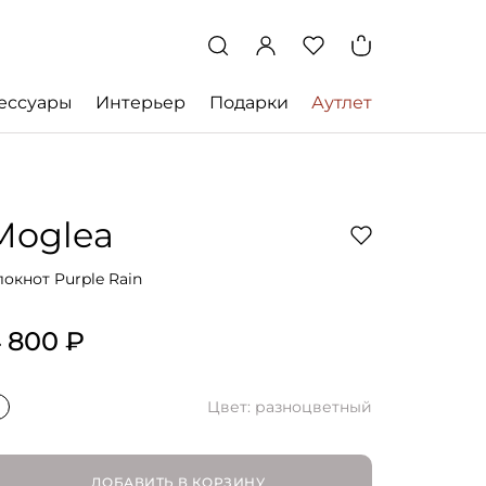
ессуары
Интерьер
Подарки
Аутлет
Moglea
локнот Purple Rain
 800 ₽
Цвет: разноцветный
ДОБАВИТЬ В КОРЗИНУ