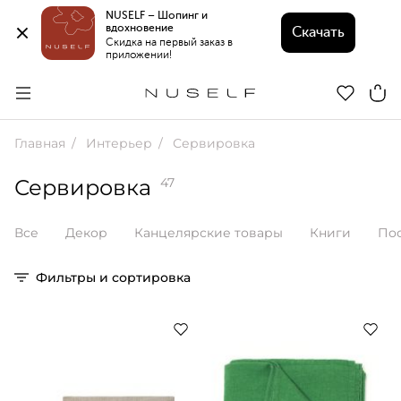
NUSELF – Шопинг и 
вдохновение 
Скачать
Скидка на первый заказ в 
приложении!
Главная
Интерьер
Сервировка
Сервировка
47
Все
Декор
Канцелярские товары
Книги
По
Фильтры и сортировка