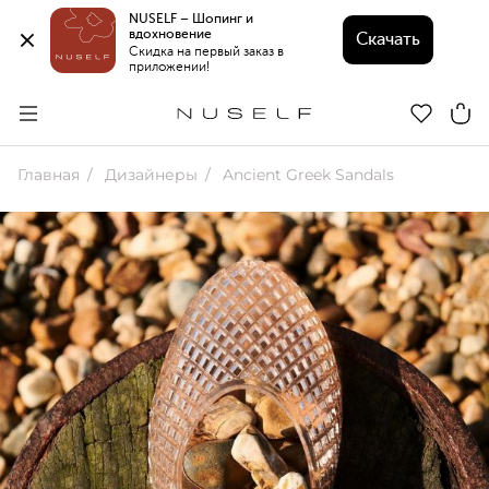
NUSELF – Шопинг и 
вдохновение 
Скачать
Скидка на первый заказ в 
приложении!
Главная
Дизайнеры
Ancient Greek Sandals