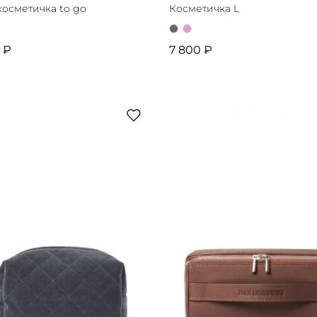
осметичка to go
Косметичка L
 ₽
7 800 ₽