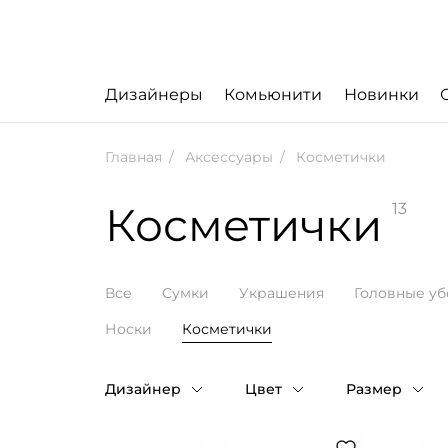
Дизайнеры
Комьюнити
Новинки
Главная
Аксессуары
Косметички
Косметички
13
Все
Сумки
Украшения
Головные у
Носки
Косметички
Дизайнер
Цвет
Размер
Таблица 
Бордовый
3