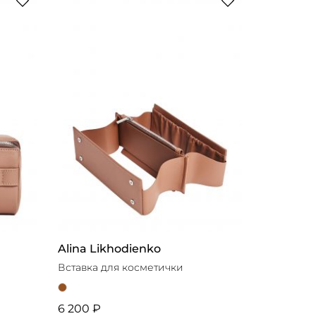
По убыванию цены
Новинки
Выбор стилиста
Alina Likhodienko
Вставка для косметички
6 200 ₽