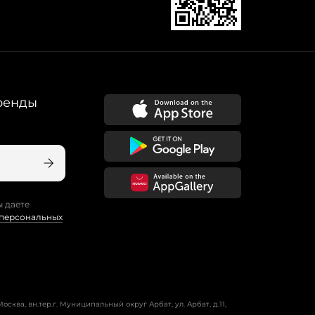
ренды
ы даете
 персональных
осква, вн.тер.г. Муниципальный округ Арбат, ул. Арбат, д.11,