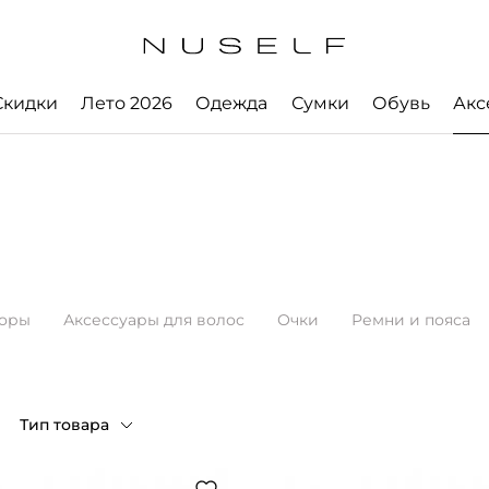
Скидки
Лето 2026
Одежда
Сумки
Обувь
Акс
боры
Аксессуары для волос
Очки
Ремни и пояса
Тип товара
размеров
Косметички