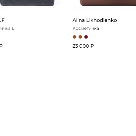
LF
Alina Likhodienko
ичка L
Косметичка
 ₽
23 000 ₽