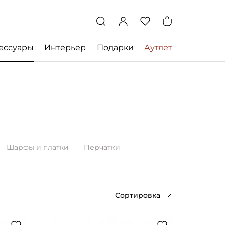
ессуары
Интерьер
Подарки
Аутлет
Шарфы и платки
Перчатки
Сортировка
По возрастанию цены