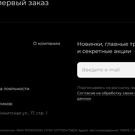
первый заказ
О компании
Новинки, главные т
и секретные акции
Подписываясь на рассылку, в
а лояльности
Согласие на обработку своих
данных
тиков:
китская ул., 17, стр. 1
ехнологии» ИНН 9703051534 ОГРН 1217700473605
Адрес местонахождения: 119019, г. М