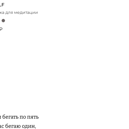
LF
ка для медитации
 ₽
 бегать по пять
ас бегаю один,