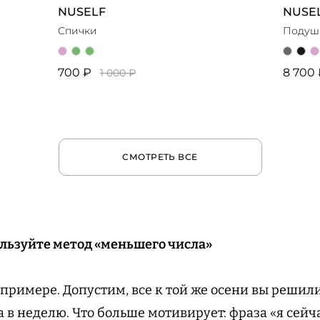
NUSELF
NUSE
Спички
Подуш
700 ₽
8 700
1 000 ₽
СМОТРЕТЬ ВСЕ
ользуйте метод «меньшего числа»
 примере. Допустим, все к той же осени вы решили
 в неделю. Что больше мотивирует: фраза «я сейч