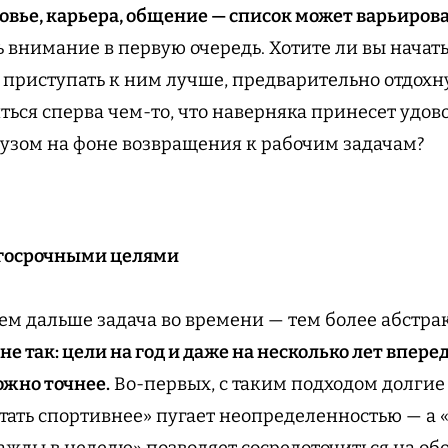
овье, карьера, общение — список может варьирова
ь внимание в первую очередь. Хотите ли вы начать
 приступать к ним лучше, предварительно отдохну
ться сперва чем-то, что наверняка принесет удово
узом на фоне возвращения к рабочим задачам?
лгосрочными целями
чем дальше задача во времени — тем более абстра
 не так: цели на год и даже на несколько лет впере
ожно точнее.
Во-первых, с таким подходом долги
стать спортивнее» пугает неопределенностью — а 
ажды в неделю» позволяет сосредоточиться на о