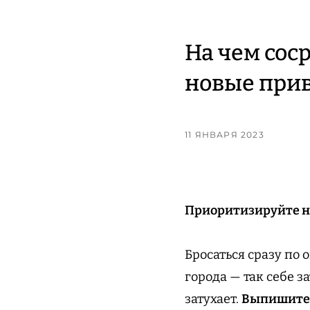
На чем сос
новые прив
11 ЯНВАРЯ 2023
Приоритизируйте н
Бросаться сразу по 
города — так себе з
затухает.
Выпишите в