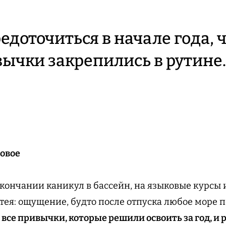
редоточиться в начале года, 
ычки закрепились в рутине.
овое
окончании каникул в бассейн, на языковые курсы и
атея: ощущение, будто после отпуска любое море п
се привычки, которые решили освоить за год, и р