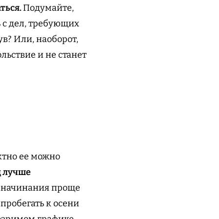
ться.
Подумайте,
 с дел, требующих
в? Или, наоборот,
льствие и не станет
ктно ее можно
д лучше
е начинания проще
«пробегать к осени
бозримом графике