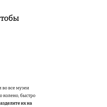
чтобы
 во все музеи
о колено, быстро
азделите их на