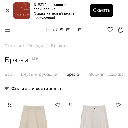
NUSELF – Шопинг и 
вдохновение 
Скачать
Скидка на первый заказ в 
приложении!
Главная
Одежда
Брюки
Брюки
139
Все
Блузы и рубашки
Брюки
Верхняя одежда
Фильтры и сортировка