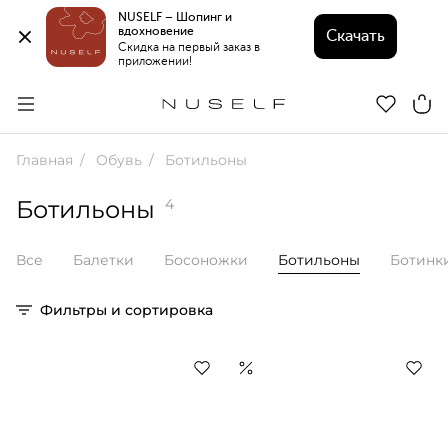
NUSELF – Шопинг и 
вдохновение 
Скачать
Скидка на первый заказ в 
приложении!
Главная
Обувь
Ботильоны
Ботильоны
4
Все
Балетки
Босоножки
Ботильоны
Ботинк
Фильтры и сортировка