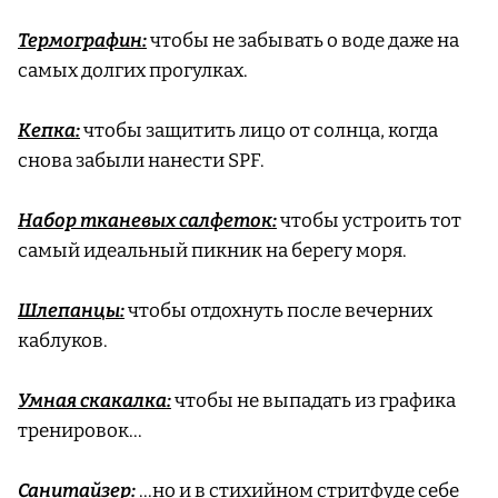
Термографин:
чтобы не забывать о воде даже на
самых долгих прогулках.
Кепка:
чтобы защитить лицо от солнца, когда
снова забыли нанести SPF.
Набор тканевых салфеток:
чтобы устроить тот
самый идеальный пикник на берегу моря.
Шлепанцы:
чтобы отдохнуть после вечерних
каблуков.
Умная скакалка:
чтобы не выпадать из графика
тренировок…
Санитайзер:
…но и в стихийном стритфуде себе