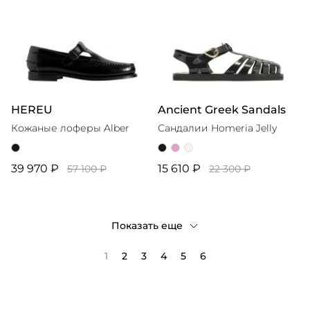
HEREU
Ancient Greek Sandals
Кожаные лоферы Alber
Сандалии Homeria Jelly
39 970 ₽
15 610 ₽
57 100 ₽
22 300 ₽
Показать еще
1
2
3
4
5
6