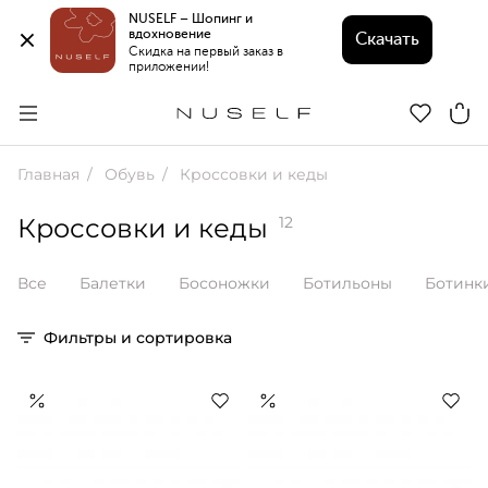
NUSELF – Шопинг и 
вдохновение 
Скачать
Скидка на первый заказ в 
приложении!
Главная
Обувь
Кроссовки и кеды
Кроссовки и кеды
12
Все
Балетки
Босоножки
Ботильоны
Ботинк
Фильтры и сортировка