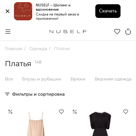
NUSELF – Шопинг и 
вдохновение 
Скачать
Скидка на первый заказ в 
приложении!
Главная
Одежда
Платья
Платья
148
Все
Блузы и рубашки
Брюки
Верхняя одежда
Фильтры и сортировка