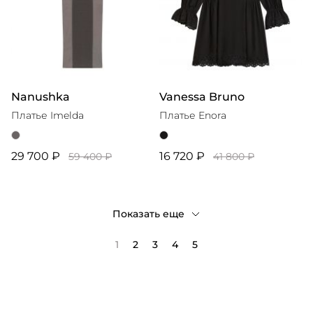
Nanushka
Vanessa Bruno
Платье Imelda
Платье Enora
29 700 ₽
16 720 ₽
59 400 ₽
41 800 ₽
Показать еще
1
2
3
4
5