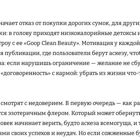
начает отказ от покупки дорогих сумок, для друг
и: в голову приходят низкокалорийные детоксы и
роу с ее «Goop Clean Beauty». Мотивация у каждой
я публикации, где пользователи берут аскезу, чт
ва: если нарушишь ограничение — желание не сбуд
 «договоренность» с кармой: убрать из жизни что-
смотрят с недоверием. В первую очередь — как ра
тся эзотеричным флером. Который может обернут
век начинает верить, будто аскеза всемогуща, и т
ми своих успехов и неудач. Но если сожженные 