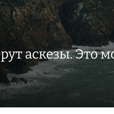
ерут аскезы. Это 
?