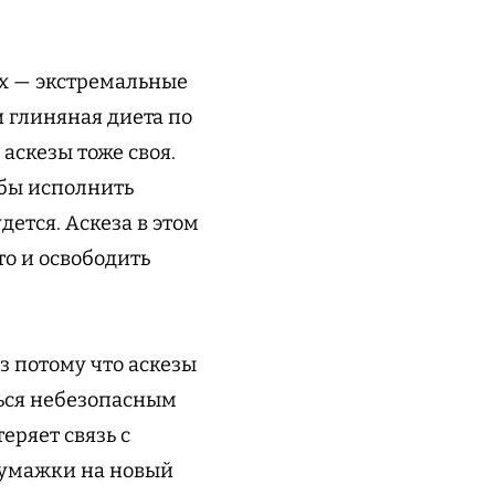
их — экстремальные
 глиняная диета по
 аскезы тоже своя.
обы исполнить
ется. Аскеза в этом
то и освободить
з потому что аскезы
ься небезопасным
еряет связь с
бумажки на новый