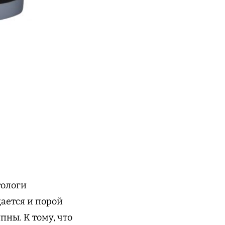
тологи
щается и порой
ны. К тому, что