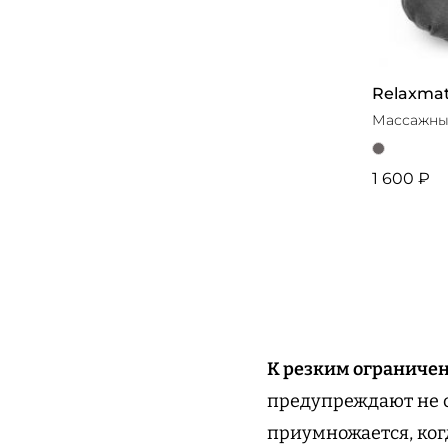
Relaxma
Массажны
1 600 ₽
К резким ограничен
предупреждают не с
приумножается, ког