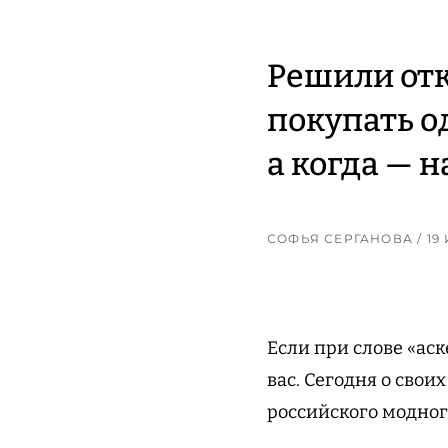
Решили отк
покупать о
а когда — н
СОФЬЯ СЕРГАНОВА
/ 1
Если при слове «аск
вас. Сегодня о сво
российского модног