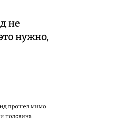
д не
это нужно,
ренд прошел мимо
 и половина