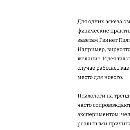
Для одних аскеза оз
физические практик
заветам Гвинет Пэлт
Например, вирусятс
желание. Идея тако
случае работает как
место для нового.
Психологи на тренд 
часто сопровождаю
экспериментом: чело
реальными причина