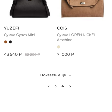
YUZEFI
COIS
Сумка Gyoza Mini
Сумка LOREN NICKEL
Arachide
43 540 ₽
71 000 ₽
62 200 ₽
Показать еще
1
2
3
4
5