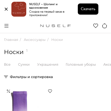
NUSELF – Шопинг и 
вдохновение 
Скачать
Скидка на первый заказ в 
приложении!
Главная
Аксессуары
Носки
Носки
1
Все
Сумки
Украшения
Головные уборы
Акс
Фильтры и сортировка