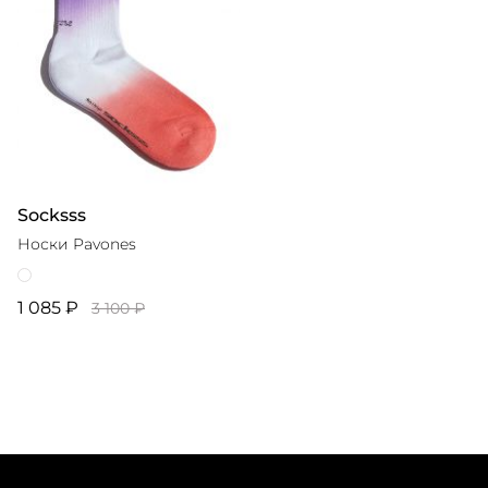
Socksss
Носки Pavones
1 085 ₽
3 100 ₽