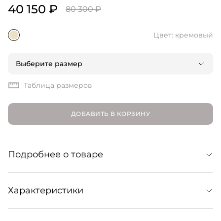
40 150 ₽
80 300 ₽
Цвет: кремовый
Выберите размер
Таблица размеров
ДОБАВИТЬ В КОРЗИНУ
Подробнее о товаре
Эта модель объединяет практичность флип-флопов и
Характеристики
изящество классических босоножек, что делает ее
универсальным героем гардероба на теплый сезон:
можно носить и с льняными юбками, и с пляжными