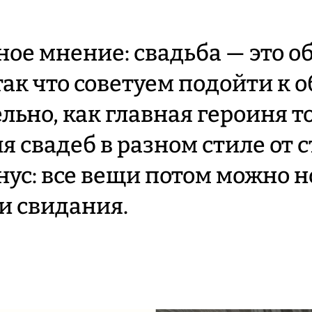
ое мнение: свадьба — это 
ак что советуем подойти к о
льно, как главная героиня т
я свадеб в разном стиле от 
нус: все вещи потом можно н
и свидания.