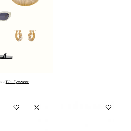
чки
TOL Eyewear
.