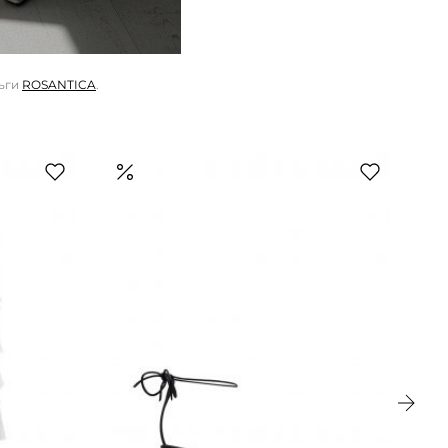
рьги
ROSANTICA
.