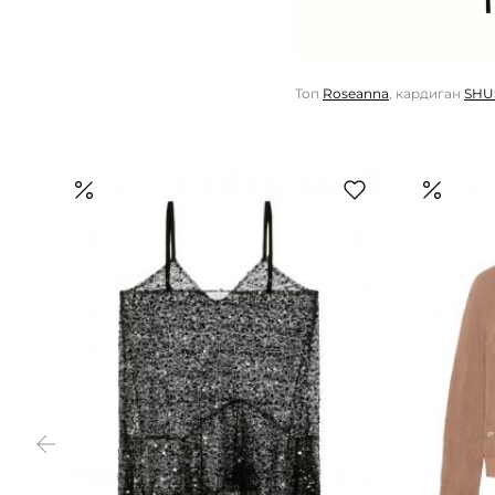
Топ
Roseanna
, кардиган
SHU