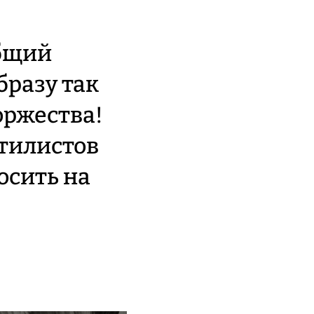
общий
бразу так
оржества!
стилистов
осить на