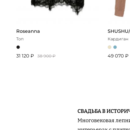
Roseanna
SHUSHU
Топ
Кардиган
31 120 ₽
49 070 ₽
38 900 ₽
СВАДЬБА В ИСТОРИ
Многовековая лепни
интерьерах с плитк