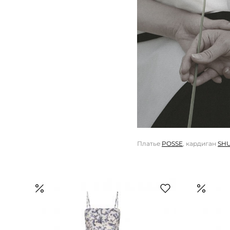
Платье
POSSE
, кардиган
SH