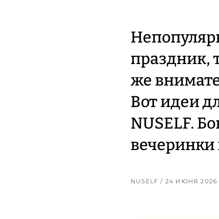
Непопулярн
праздник, т
же внимате
Вот идеи дл
NUSELF. Бо
вечеринки 
NUSELF
/ 24 ИЮНЯ 2026