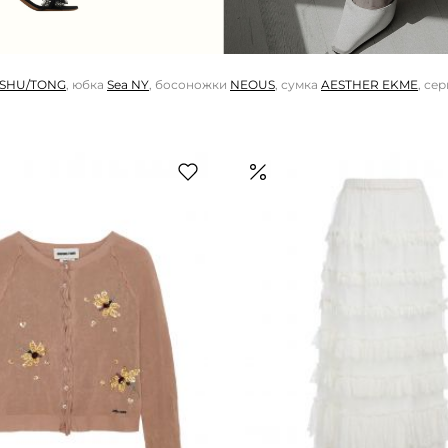
SHU/TONG
, юбка
Sea NY
, босоножки
NEOUS
, сумка
AESTHER EKME
, се