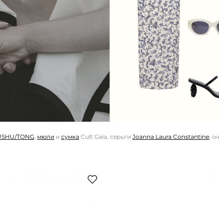
USHU/TONG
,
мюли
и
сумка
Cult Gaia, серьги
Joanna Laura Constantine
, о