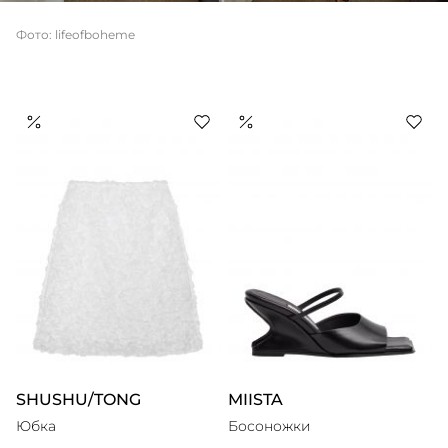
Фото: lifeofboheme
SHUSHU/TONG
MIISTA
Юбка
Босоножки