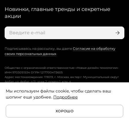
Новинки, главные тренды и секретные
акции
Подписываясь на рассылку, вы даете
Согласие на обработку
своих персональных данных
Общество с ограниченной ответственностью «Новые дизайн технологии»
ИНН 9703051534 ОГРН 1217700473605
Адрес местонахождения: 119019, г. Москва, вн.тер.г. Муниципальный округ
Арбат, ул. Арбат, д.11, этаж 2, помещ.1, ком. 4.
Мы используем файлы cookie, чтобы сделать ваш
Пользовательское соглашение
шопинг еще удобнее.
Подробнее
Политика конфиденциальности
ХОРОШО
Условия программы лояльности