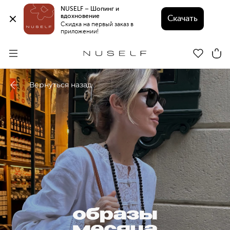
NUSELF – Шопинг и 
вдохновение 
Скачать
Скидка на первый заказ в 
приложении!
Вернуться назад