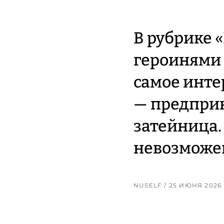
В рубрике 
героинями 
самое инте
— предпри
затейница.
невозможен
NUSELF
/ 25 ИЮНЯ 2026