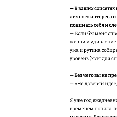
— В ваших соцсетях 
личного интереса и
понимать себя и сл
— Если бы меня спро
жизни и удивление 
ума и рутина собира
уровень (хотя для с
— Без чего вы не пр
— «Не доверяй идее,
Я уже год ежедневно
временем поняла, чт
мыслями. Благодаря 