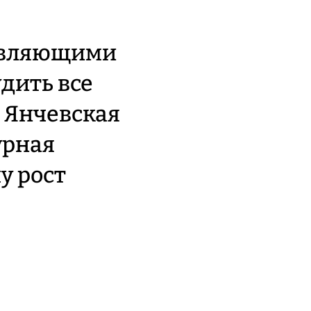
новляющими
дить все
а Янчевская
урная
у рост