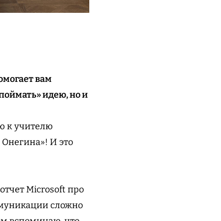
помогает вам
поймать» идею, но и
ию к учителю
 Онегина»! И это
отчет Microsoft про
ммуникации сложно
ом вспоминаю, что