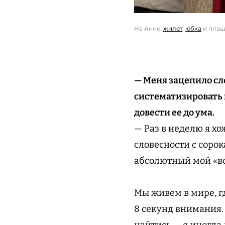
На Анне:
жилет
,
юбка
и пла
— Меня зацепило сл
систематизировать 
довести ее до ума.
— Раз в неделю я х
словесности с соро
абсолютный мой «воз
Мы живем в мире, гд
8 секунд внимания.
найтись — я иногда 