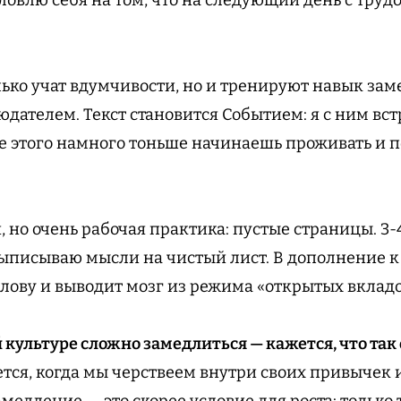
ько учат вдумчивости, но и тренируют навык заме
дателем. Текст становится Событием: я с ним вст
е этого намного тоньше начинаешь проживать и 
.
 но очень рабочая практика: пустые страницы. 3-
выписываю мысли на чистый лист. В дополнение к
олову и выводит мозг из режима «открытых вкладо
культуре сложно замедлиться — кажется, что так 
ется, когда мы черствеем внутри своих привычек
амедление — это скорее условие для роста: только 