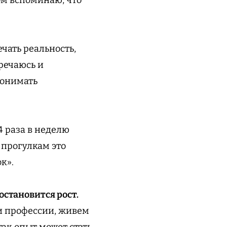
чать реальность,
речаюсь и
понимать
4 раза в неделю
 прогулкам это
к».
остановится рост.
 и профессии, живем
так опыт может стать