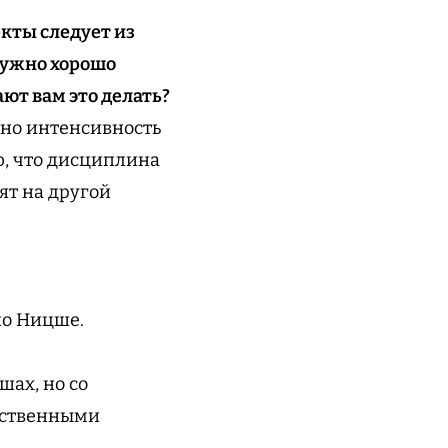
екты следует из
 нужно хорошо
ают вам это делать?
енно интенсивность
ю, что дисциплина
ят на другой
 по Ницше.
шах, но со
обственными