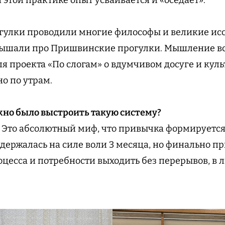
улки проводили многие философы и великие исс
слышали про Пришвинские прогулки. Мышление вс
для проекта «По слогам» о вдумчивом досуге и ку
о по утрам.
жно было выстроить такую систему?
 Это абсолютный миф, что привычка формируется з
Я держалась на силе воли 3 месяца, но финально 
оцесса и потребности выходить без перерывов, в 