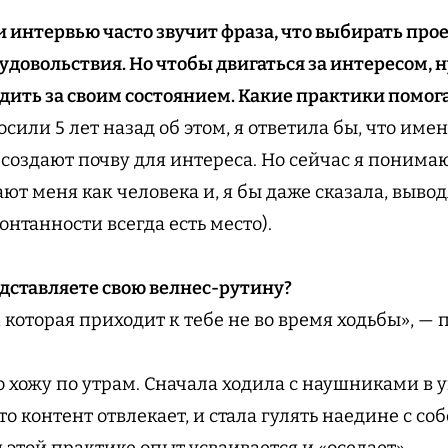
и интервью часто звучит фраза, что выбирать про
 удовольствия. Но чтобы двигаться за интересом,
едить за своим состоянием. Какие практики помог
сили 5 лет назад об этом, я ответила бы, что им
создают почву для интереса. Но сейчас я понима
ют меня как человека и, я бы даже сказала, вывод
понтанности всегда есть место).
едставляете свою велнес-рутину?
 которая приходит к тебе не во время ходьбы», —
 хожу по утрам. Сначала ходила с наушниками в у
о контент отвлекает, и стала гулять наедине с с
этой практике опыт усваивается и «оседает».