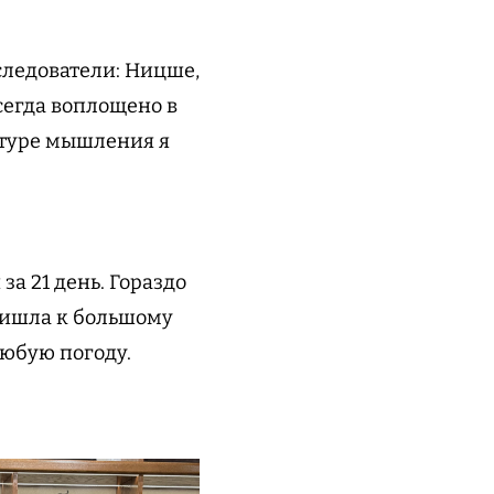
ледователи: Ницше,
егда воплощено в
льтуре мышления я
а 21 день. Гораздо
пришла к большому
любую погоду.