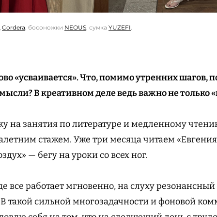
щ
Cordera
, босоножки
NEOUS
, сумка
YUZEFI
.
ово «усваивается». Что, помимо утренних шагов, 
мысли? В креативном деле ведь важно не только «
ожу на занятия по литературе и медленному чтен
калетним стажем. Уже три месяца читаем «Евгения
дух» — бегу на уроки со всех ног.
е все работает мгновенно, на слуху резонансный 
 В такой сильной многозадачности и фоновой ко
ловлю себя на том, что на следующий день с труд