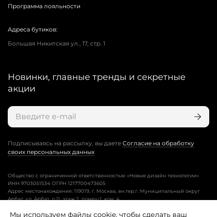
Программа лояльности
Адреса бутиков:
Большая Никитская ул., 17, стр. 1
Новинки, главные тренды и секретные
акции
Подписываясь на рассылку, вы даете
Согласие на обработку
своих персональных данных
Общество с ограниченной ответственностью «Новые дизайн технологии»
ИНН 9703051534 ОГРН 1217700473605
Адрес местонахождения: 119019, г. Москва, вн.тер.г. Муниципальный округ
Арбат, ул. Арбат, д.11, этаж 2, помещ.1, ком. 4.
Мы используем файлы cookie, чтобы сделать ваш