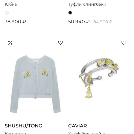
Юбка
Туфли слингбэки
38 900 ₽
50 940 ₽
84 900 ₽
SHUSHU/TONG
CAVIAR
Кардиган
Кафф большой с