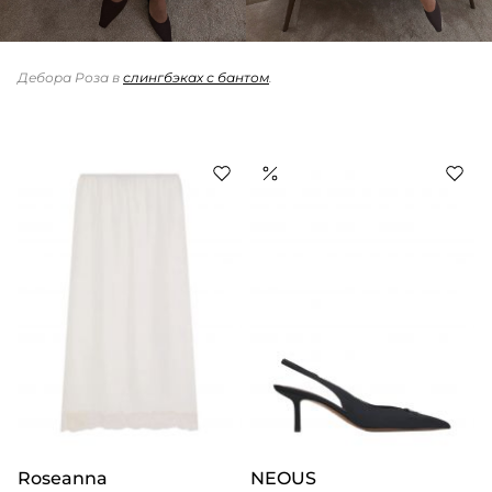
Дебора Роза в
слингбэках с бантом
.
Roseanna
NEOUS