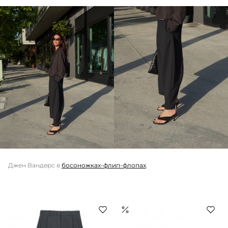
Джен Вандерс в
босоножках-флип-флопах
.