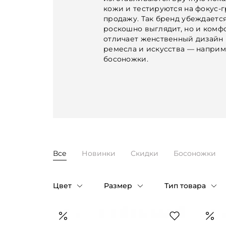
кожи и тестируются на фокус-г
продажу. Так бренд убеждается,
роскошно выглядит, но и комф
отличает женственный дизайн 
ремесла и искусства — наприм
босоножки.
Все
Новинки
Скидки
Босоножки
Цвет
Размер
Тип товара
Таблица размеров
Бежевый
1
Босоножки