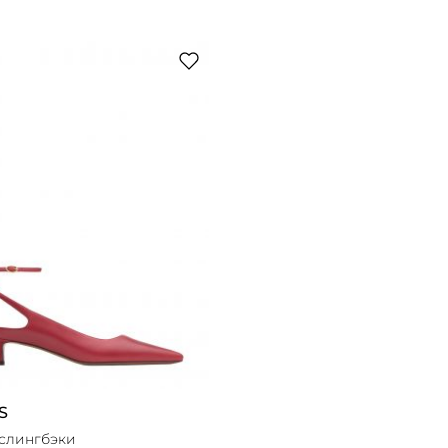
S
слингбэки