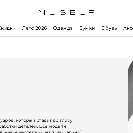
Скидки
Лето 2026
Одежда
Сумки
Обувь
Акс
уаров, который ставит во главу
аботки деталей. Все модели
альными мастерами из премиальной