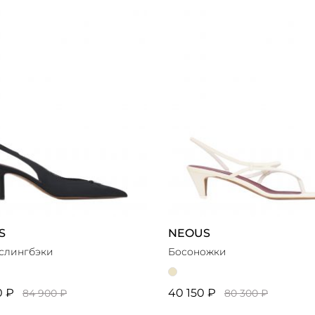
В
ЗАТЬ 6 ТОВАРОВ
S
NEOUS
слингбэки
Босоножки
0 ₽
40 150 ₽
84 900 ₽
80 300 ₽