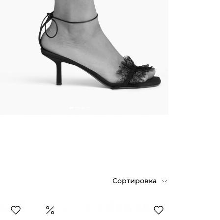
Сортировка
По возрастанию цены
По убыванию цены