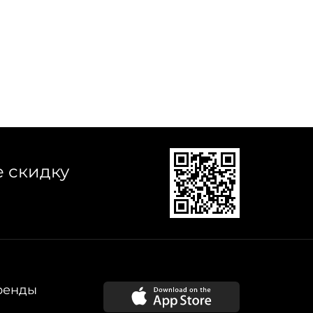
е скидку
ренды