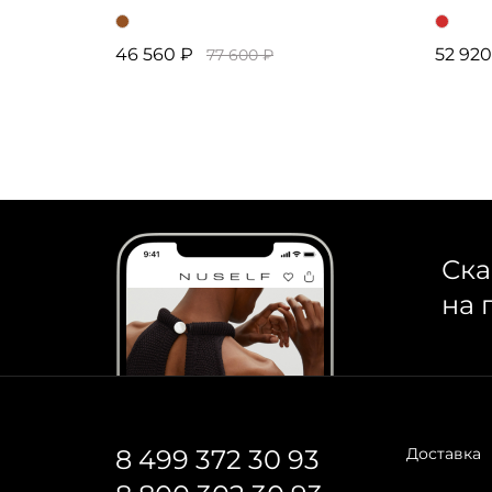
46 560 ₽
52 920
77 600 ₽
Ска
на 
8 499 372 30 93
Доставка