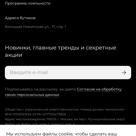
Программа лояльности
Адреса бутиков:
Большая Никитская ул., 17, стр. 1
Новинки, главные тренды и секретные
акции
Подписываясь на рассылку, вы даете
Согласие на обработку
своих персональных данных
Общество с ограниченной ответственностью «Новые дизайн технологии»
ИНН 9703051534 ОГРН 1217700473605
Адрес местонахождения: 119019, г. Москва, вн.тер.г. Муниципальный округ
Арбат, ул. Арбат, д.11, этаж 2, помещ.1, ком. 4.
Мы используем файлы cookie, чтобы сделать ваш