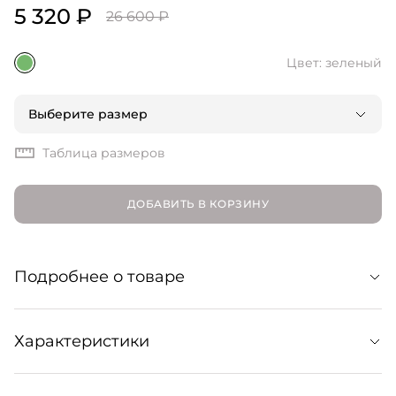
5 320 ₽
26 600 ₽
Цвет: зеленый
Выберите размер
Таблица размеров
ДОБАВИТЬ В КОРЗИНУ
Подробнее о товаре
Минималистичная мини-юбка из гладкой костюмной
Характеристики
шерсти. Сочетайте с тонким трикотажем в образах
total black или с блейзерами оверсайз для создания