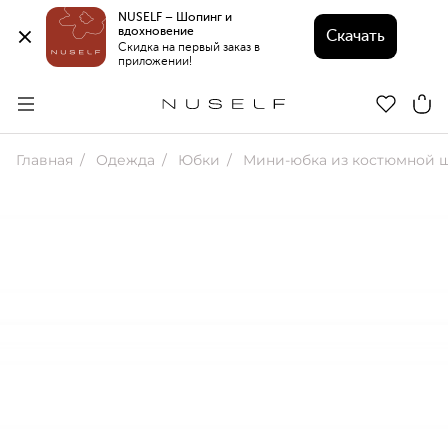
NUSELF – Шопинг и 
вдохновение 
Скачать
Скидка на первый заказ в 
приложении!
Главная
Одежда
Юбки
Мини-юбка из костюмной 