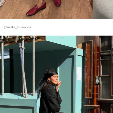
@azalia_lomakina