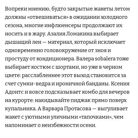
Вопреки мнению, будто закрытые жакеты летом
должны «отвешиваться» в ожидании холодного
сезона, многие инфлюенсеры продолжают их
носить и в жару. Азалия Ломакина выбирает
дышащий лен — материал, который исключает
одновременно головокружение от зноя и
простуду от кондиционера. Валера sobalera тоже
выбирает костюм с шортами, но уже в черном
цвете: расслабленнее этот выход становится за
счет сумки-ведра и ироничной банданы. Ксения
Адонтс и вовсе подсказывает комбо для вечеров
на курорте: накидывайте пиджак прямо поверх
купальника. А Варвара Протасова — выгуливает
жакет с уютными уличными «тапочками», чем
напоминает о неизбежности осени.