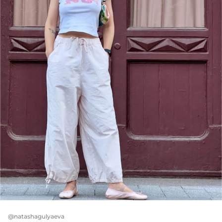
@natashagulyaeva