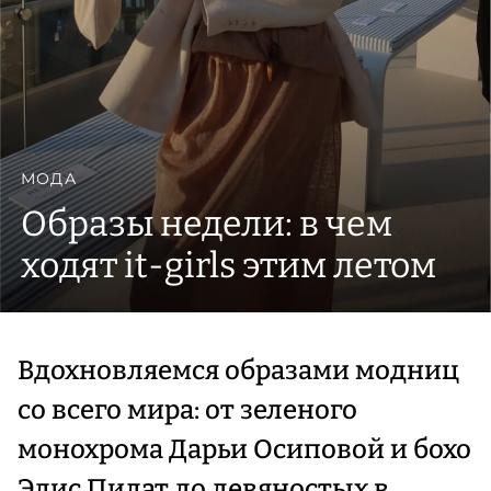
МОДА
Образы недели: в чем
ходят it-girls этим летом
Вдохновляемся образами модниц
со всего мира: от зеленого
монохрома Дарьи Осиповой и бохо
Элис Пилат до девяностых в