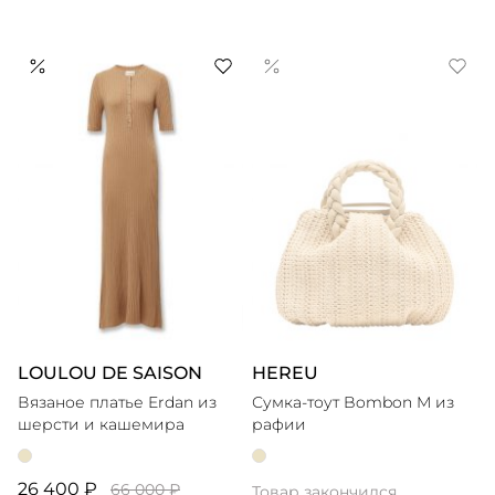
LOULOU DE SAISON
HEREU
Вязаное платье Erdan из
Сумка-тоут Bombon M из
шерсти и кашемира
рафии
26 400 ₽
66 000 ₽
Товар закончился