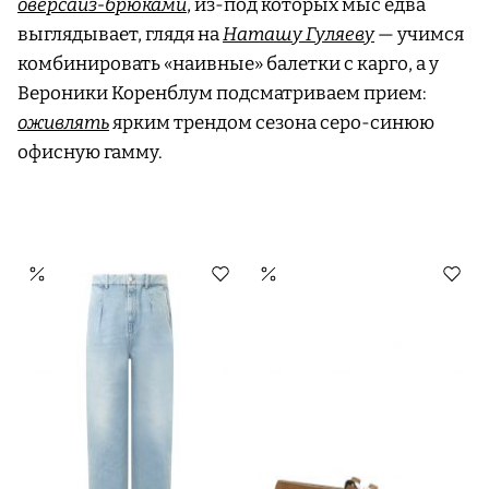
оверсайз-брюками
, из-под которых мыс едва
выглядывает, глядя на
Наташу Гуляеву
— учимся
комбинировать «наивные» балетки с карго, а у
Вероники Коренблум подсматриваем прием:
оживлять
ярким трендом сезона серо-синюю
офисную гамму.