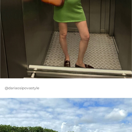
@dariaosipovastyle