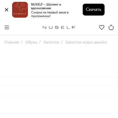
NUSELF – Шопинг и 
вдохновение 
Скачать
Скидка на первый заказ в 
приложении!
Главная
Обувь
Балетки
Балетки мэри джейн