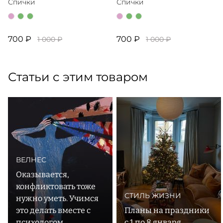
Спички
Спички
700 ₽
700 ₽
1 000 ₽
1 000 ₽
Статьи с этим товаром
ВЕЛНЕС
Оказывается,
конфликтовать тоже
СТИЛЬ ЖИЗНИ
нужно уметь. Учимся
это делать вместе с
Планы на праздники
психологом
с 1 по 8 января