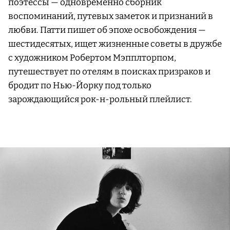
поэтессы — одновременно сборник
воспоминаний, путевых заметок и признаний в
любви. Патти пишет об эпохе освобождения —
шестидесятых, ищет жизненные советы в дружбе
с художником Робертом Мэпплторпом,
путешествует по отелям в поисках призраков и
бродит по Нью-Йорку под только
зарождающийся рок-н-рольный плейлист.