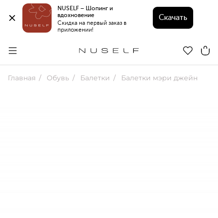
NUSELF – Шопинг и 
вдохновение 
Скачать
Скидка на первый заказ в 
приложении!
Главная
Обувь
Балетки
Балетки мэри джейн