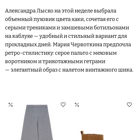
Александра Лыско на этой неделе выбрала
объемный пуховик цвета хаки, сочетая его с
серыми трениками и замшевыми ботильонами
на каблуке — удобный и стильный вариант для
прохладных дней. Мария Червоткина предпочла
ретро-стилистику: серое пальто с меховым
воротником и трикотажными гетрами
— элегантный образ с налетом винтажного шика.