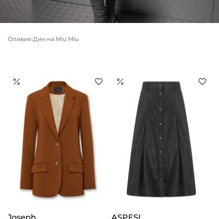
Оливия Дин
на Miu Miu
Joseph
ASPESI