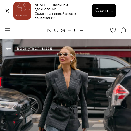
NUSELF – Шопинг и 
вдохновение 
Скачать
Скидка на первый заказ в 
приложении!
Вернуться назад