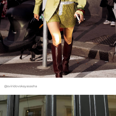
@sviridovskayasasha