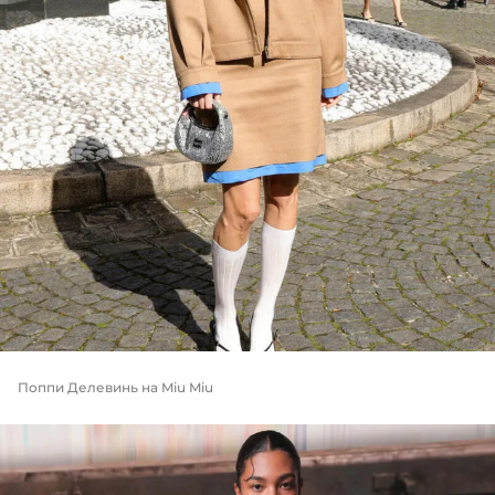
Поппи Делевинь на Miu Miu