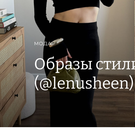
МОДА
Образы стил
(@lenusheen)