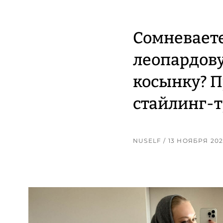
Сомневаете
леопардову
косынку? П
стайлинг-
NUSELF
/ 13 НОЯБРЯ 20