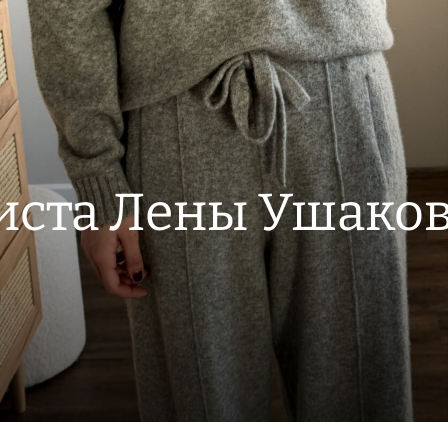
иста Лены Ушако