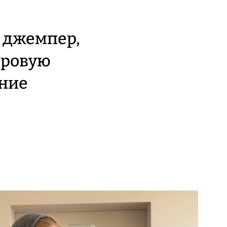
й джемпер,
ировую
ение