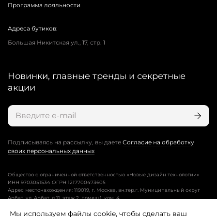
Программа лояльности
Адреса бутиков:
Большая Никитская ул., 17, стр. 1
Новинки, главные тренды и секретные
акции
Подписываясь на рассылку, вы даете
Согласие на обработку
своих персональных данных
Общество с ограниченной ответственностью «Новые дизайн технологии»
ИНН 9703051534 ОГРН 1217700473605
Адрес местонахождения: 119019, г. Москва, вн.тер.г. Муниципальный округ
Арбат, ул. Арбат, д.11, этаж 2, помещ.1, ком. 4.
Мы используем файлы cookie, чтобы сделать ваш