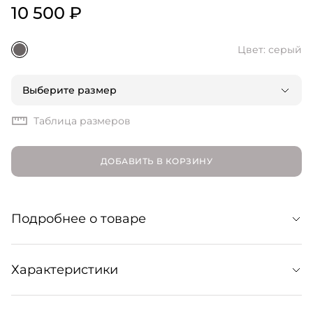
10 500 ₽
Цвет: серый
Выберите размер
Таблица размеров
ДОБАВИТЬ В КОРЗИНУ
Подробнее о товаре
Удлиненный топ из костюмной ткани. Привлекает
Характеристики
внимание деталями кроя: объемными рукавами и
подолом-лепестками. Для создания монолука
сочетайте с юбкой Heat wave в тон из коллекции