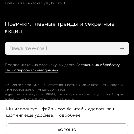
Большая Никитская ул., 17, стр. 1
Новинки, главные тренды и секретные
акции
Подписываясь на рассылку, вы даете
Согласие на обработку
своих персональных данных
Общество с ограниченной ответственностью «Новые дизайн технологии»
ИНН 9703051534 ОГРН 1217700473605
Адрес местонахождения: 119019, г. Москва, вн.тер.г. Муниципальный округ
Арбат, ул. Арбат, д.11, этаж 2, помещ.1, ком. 4.
Мы используем файлы cookie, чтобы сделать ваш
Пользовательское соглашение
шопинг еще удобнее.
Подробнее
Политика конфиденциальности
ХОРОШО