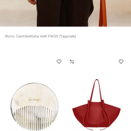
Фото: Giambattista Valli FW25 (Tagwalk)