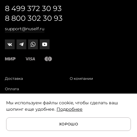
8 499 372 30 93
8 800 302 30 93
support@nuself.ru
Доставка
О компании
Оплата
Возврат
Мы используем файлы cookie, чтобы сделать ваш
шопинг еще удобнее.
Подробнее
Программа лояльности
ХОРОШО
Адреса бутиков:
Большая Никитская ул., 17, стр. 1