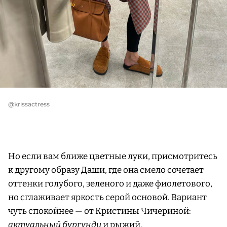
@krissactress
Но если вам ближе цветные луки, присмотритесь
к другому образу Даши, где она смело сочетает
оттенки голубого, зеленого и даже фиолетового,
но сглаживает яркость серой основой. Вариант
чуть спокойнее — от Кристины Чичериной:
актуальный бургунди
и рыжий.