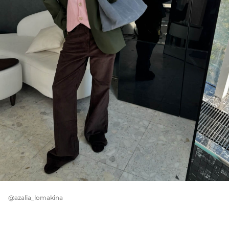
@azalia_lomakina