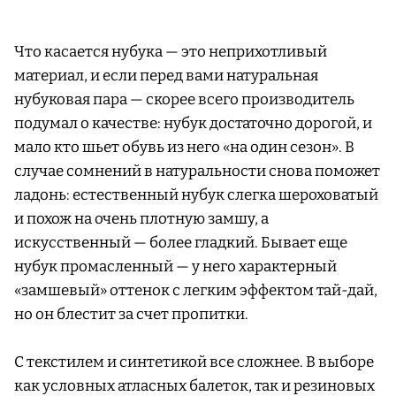
Что касается нубука — это неприхотливый
материал, и если перед вами натуральная
нубуковая пара — скорее всего производитель
подумал о качестве: нубук достаточно дорогой, и
мало кто шьет обувь из него «на один сезон». В
случае сомнений в натуральности снова поможет
ладонь: естественный нубук слегка шероховатый
и похож на очень плотную замшу, а
искусственный — более гладкий. Бывает еще
нубук промасленный — у него характерный
«замшевый» оттенок с легким эффектом тай-дай,
но он блестит за счет пропитки.
С текстилем и синтетикой все сложнее. В выборе
как условных атласных балеток, так и резиновых