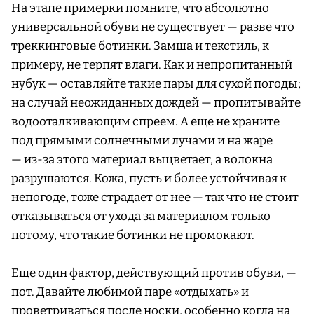
На этапе примерки помните, что абсолютно
универсальной обуви не существует — разве что
треккинговые ботинки. Замша и текстиль, к
примеру, не терпят влаги. Как и непропитанный
нубук — оставляйте такие пары для сухой погоды;
на случай неожиданных дождей — пропитывайте
водооталкивающим спреем. А еще не храните
под прямыми солнечными лучами и на жаре
— из-за этого материал выцветает, а волокна
разрушаются. Кожа, пусть и более устойчивая к
непогоде, тоже страдает от нее — так что не стоит
отказываться от ухода за материалом только
потому, что такие ботинки не промокают.
Еще один фактор, действующий против обуви, —
пот. Давайте любимой паре «отдыхать» и
проветриваться после носки, особенно когда на