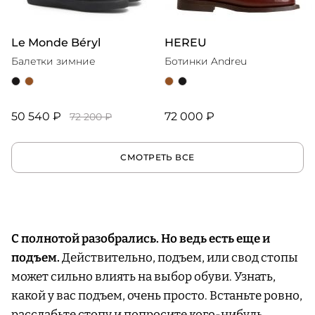
Le Monde Béryl
HEREU
Балетки зимние
Ботинки Andreu
50 540 ₽
72 000 ₽
72 200 ₽
СМОТРЕТЬ ВСЕ
С полнотой разобрались. Но ведь есть еще и
подъем.
Действительно, подъем, или свод стопы
может сильно влиять на выбор обуви. Узнать,
какой у вас подъем, очень просто. Встаньте ровно,
расслабьте стопу и попросите кого-нибудь