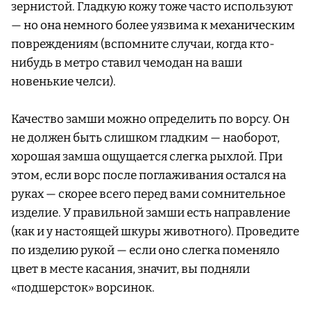
зернистой. Гладкую кожу тоже часто используют
— но она немного более уязвима к механическим
повреждениям (вспомните случаи, когда кто-
нибудь в метро ставил чемодан на ваши
новенькие челси).
Качество замши можно определить по ворсу. Он
не должен быть слишком гладким — наоборот,
хорошая замша ощущается слегка рыхлой. При
этом, если ворс после поглаживания остался на
руках — скорее всего перед вами сомнительное
изделие. У правильной замши есть направление
(как и у настоящей шкуры животного). Проведите
по изделию рукой — если оно слегка поменяло
цвет в месте касания, значит, вы подняли
«подшерсток» ворсинок.