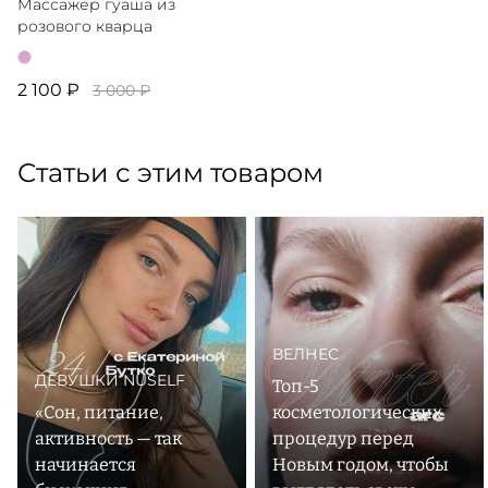
Массажер гуаша из
розового кварца
2 100 ₽
3 000 ₽
Статьи с этим товаром
ВЕЛНЕС
ДЕВУШКИ NUSELF
Топ-5
«Сон, питание,
косметологических
активность — так
процедур перед
начинается
Новым годом, чтобы