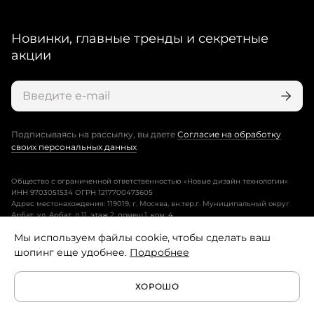
Новинки, главные тренды и секретные
акции
Подписываясь на рассылку, вы даете
Согласие на обработку
своих персональных данных
Общество с ограниченной ответственностью «Новые дизайн технологии»
ИНН 9703051534 ОГРН 1217700473605
Адрес местонахождения: 119019, г. Москва, вн.тер.г. Муниципальный округ
Арбат, ул. Арбат, д.11, этаж 2, помещ.1, ком. 4.
Мы используем файлы cookie, чтобы сделать ваш
Пользовательское соглашение
шопинг еще удобнее.
Подробнее
Политика конфиденциальности
ХОРОШО
Условия программы лояльности