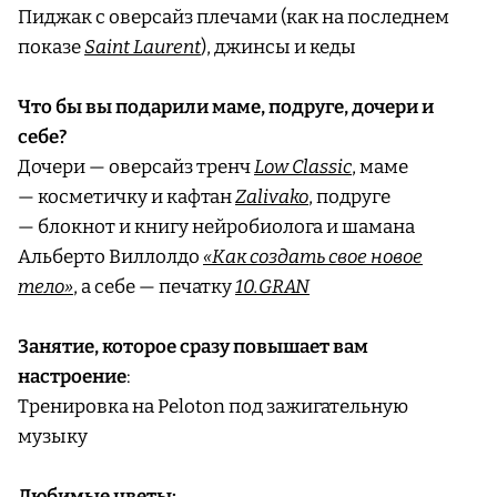
Пиджак с оверсайз плечами (как на последнем
показе
Saint Laurent
), джинсы и кеды
Что бы вы подарили маме, подруге, дочери и
себе?
Дочери — оверсайз тренч
Low Classic
, маме
— косметичку и кафтан
Zalivako
, подруге
— блокнот и книгу нейробиолога и шамана
Альберто Виллолдо
«Как создать свое новое
тело»
, а себе — печатку
10.GRAN
Занятие, которое сразу повышает вам
настроение
:
Тренировка на Peloton под зажигательную
музыку
Любимые цветы: