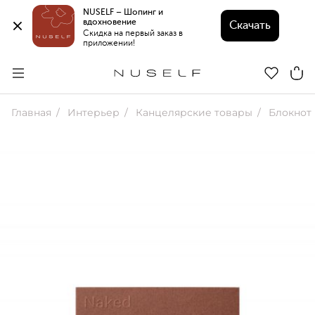
NUSELF – Шопинг и 
вдохновение 
Скачать
Скидка на первый заказ в 
приложении!
Главная
Интерьер
Канцелярские товары
Блокнот 