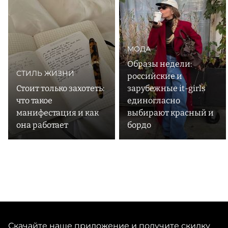
инструменты, которые помогут вам эффективнее
распределять задачи, фиксировать идеи и мечты и
реализовывать потенциал. Бренд также позаботился
об экологичности своей продукции, взяв на себя
обязательство сажать деревья и восполнять каждый
МОДА
Образы недели:
СТИЛЬ ЖИЗНИ
российские и
Стоит только захотеть:
зарубежные it-girls
что такое
единогласно
манифестация и как
выбирают красный и
она работает
бордо
Скачайте наше приложение и получите скидку