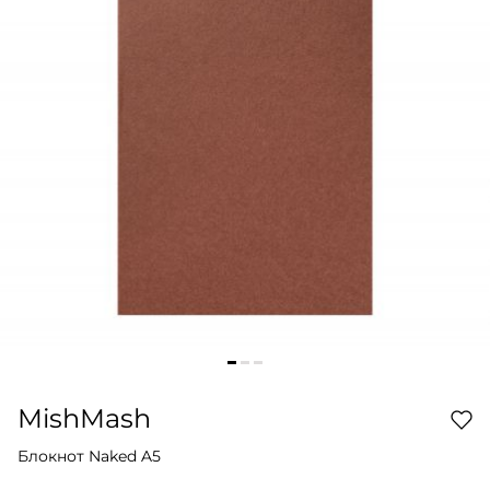
MishMash
Блокнот Naked A5