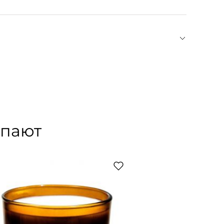
вать специализированные средства от грязи и
 бренда INUIKII, который в первую очередь
бувью. Культовые дутые ботинки и луноходы
й уют. Идеальны как для снежных склонов, так и
 из органических материалов: верх из кожи и
тименте марки вы также найдете теплый трикотаж
упают