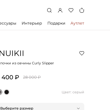
ессуары
Интерьер
Подарки
Аутлет
INUIKII
апочки из овчины Curly Slipper
 400 ₽
28 000 ₽
Цвет: серый
Выберите размер