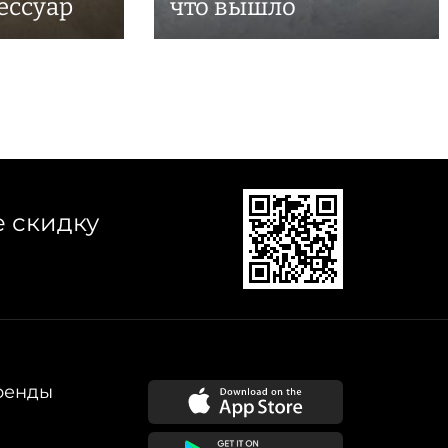
ессуар
что вышло
е скидку
ренды