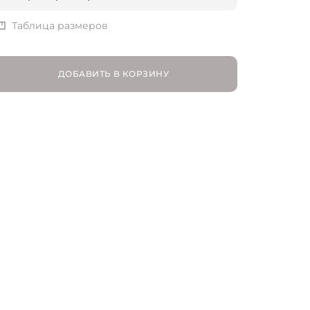
EU 37 | RU 37
Таблица размеров
EU 38 | RU 38
ДОБАВИТЬ В КОРЗИНУ
EU 39 | RU 39
EU 40 | RU 40
EU 41 | RU 41