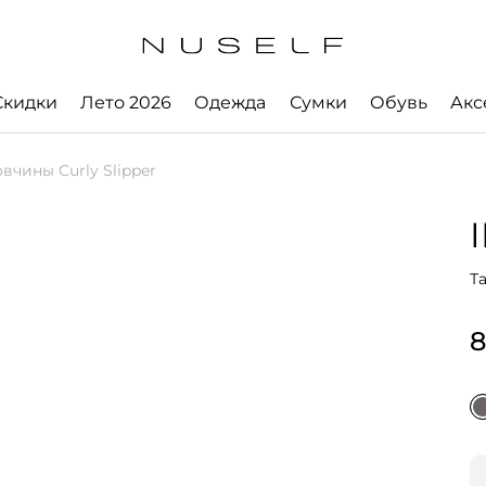
Скидки
Лето 2026
Одежда
Сумки
Обувь
Акс
вчины Curly Slipper
Т
8