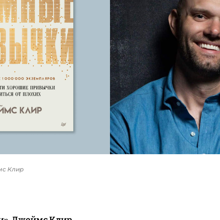
мс Клир
и», Джеймс Клир