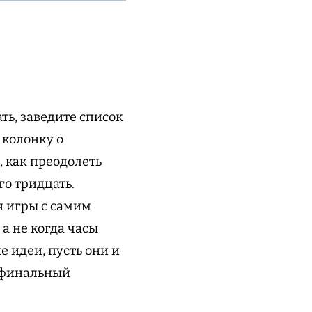
ть, заведите список
 колонку о
, как преодолеть
го тридцать.
я игры с самим
 а не когда часы
е идеи, пусть они и
а финальный