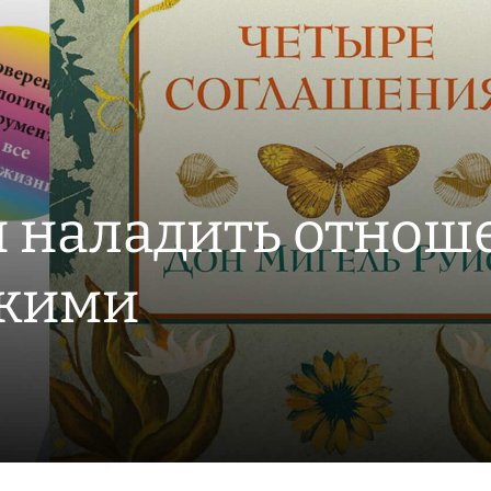
ы наладить отнош
зкими