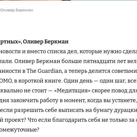
 Оливер Беркман
ертных», Оливер Беркман
новости и вместо списка дел, которые нужно сдела
елали. Оливер Беркман больше пятнадцати лет вел
нности в The Guardian, а теперь делится советами
MO, в короткой книге. Один день — один шаг, все
квально не стоит — «Медитация» скорее повод дл
одня закончить работу в момент, когда вы устанете,
 если разрешить себе выписать на бумагу дурацки
й проект? Что если благодарить себя не только з
промежуточные?