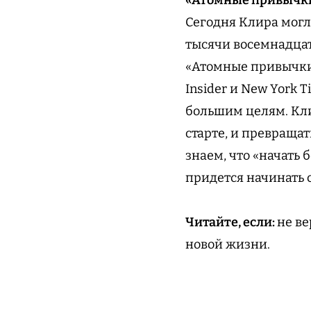
Сегодня Клира могл
тысячи восемнадцат
«Атомные привычки»
Insider и New York 
большим целям. Кли
старте, и превраща
знаем, что «начать 
придется начинать 
Читайте, если:
не ве
новой жизни.