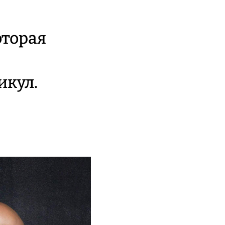
оторая
икул.