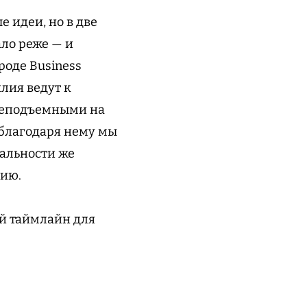
 идеи, но в две
ало реже — и
оде Business
лия ведут к
 неподъемными на
 благодаря нему мы
еальности же
цию.
ый таймлайн для