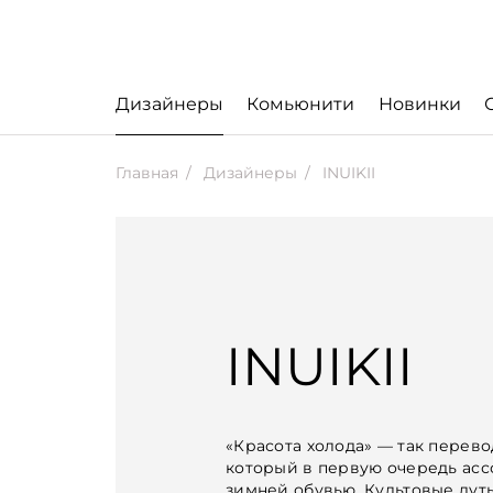
Дизайнеры
Комьюнити
Новинки
Главная
Дизайнеры
INUIKII
INUIKII
«Красота холода» — так перевод
который в первую очередь ас
зимней обувью. Культовые дут