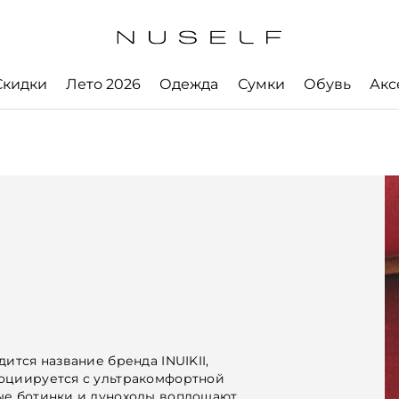
Скидки
Лето 2026
Одежда
Сумки
Обувь
Акс
ится название бренда INUIKII,
социируется с ультракомфортной
ые ботинки и луноходы воплощают