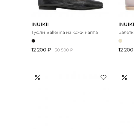
INUIKII
INUIKI
Туфли Ballerina из кожи наппа
Балетк
12 200 ₽
12 200
30 500 ₽