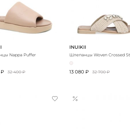
I
INUIKII
цы Nappa Puffer
Шлепанцы Woven Crossed S
 ₽
13 080 ₽
32 400 ₽
32 700 ₽