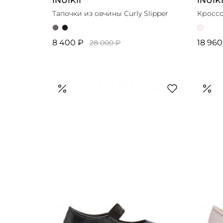
INUIKII
INUIKI
Тапочки из овчины Curly Slipper
Кроссо
8 400 ₽
18 960
28 000 ₽