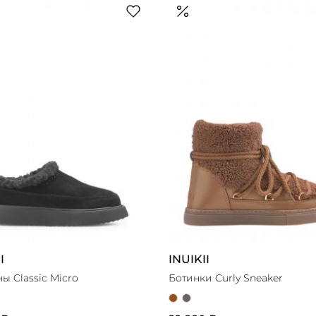
кеды
ды
кеды
В
I
INUIKII
ЗАТЬ 19 ТОВАРОВ
ы Classic Micro
Ботинки Curly Sneaker