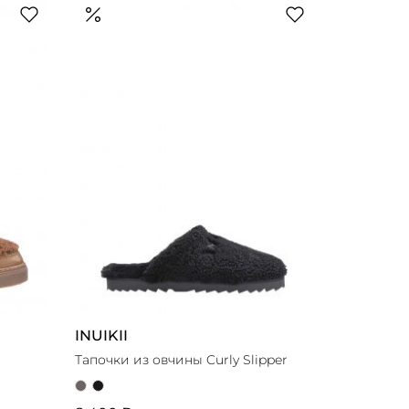
По убыванию цены
Новинки
Выбор стилиста
INUIKII
Тапочки из овчины Curly Slipper