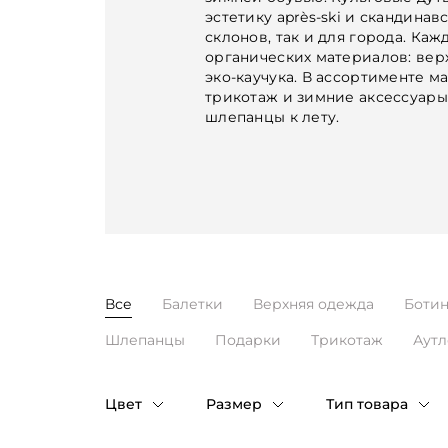
эстетику après-ski и скандина
склонов, так и для города. Ка
органических материалов: верх
эко-каучука. В ассортименте м
трикотаж и зимние аксессуары
шлепанцы к лету.
Все
Балетки
Верхняя одежда
Боти
Шлепанцы
Подарки
Трикотаж
Аутл
Цвет
Размер
Тип товара
Таблица размеров
Бежевый
4