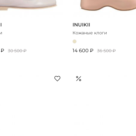
I
INUIKII
и
Кожаные клоги
 ₽
14 600 ₽
30 500 ₽
36 500 ₽