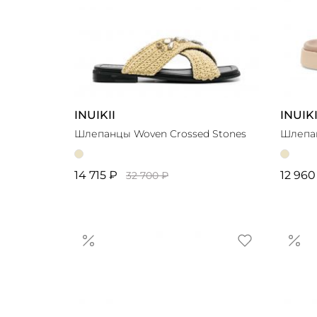
INUIKII
INUIKI
Шлепанцы Woven Crossed Stones
Шлепан
14 715 ₽
12 960
32 700 ₽