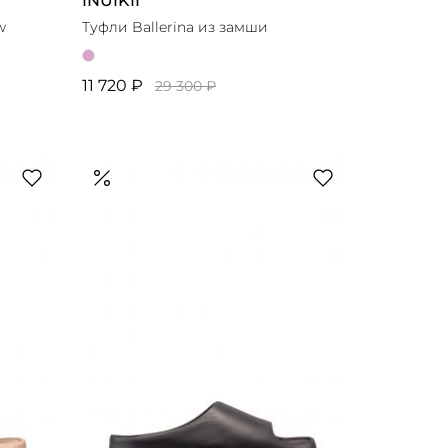
INUIKII
w
Туфли Ballerina из замши
11 720 ₽
29 300 ₽