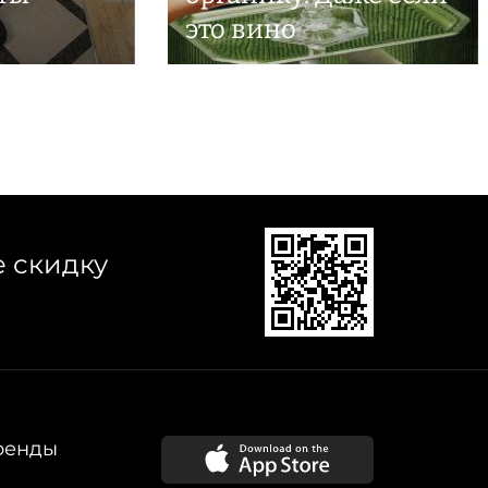
это вино
е скидку
ренды