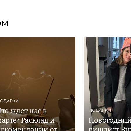
ом
ОДАРКИ
Что ждет нас в
ПОДАРКИ
марте? Расклад и
Новогодни
рекомендации от
вишлист Ви