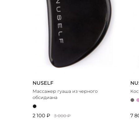
NUSELF
NU
Массажер гуаша из черного
Кос
обсидиана
2 100 ₽
7 8
3 000 ₽