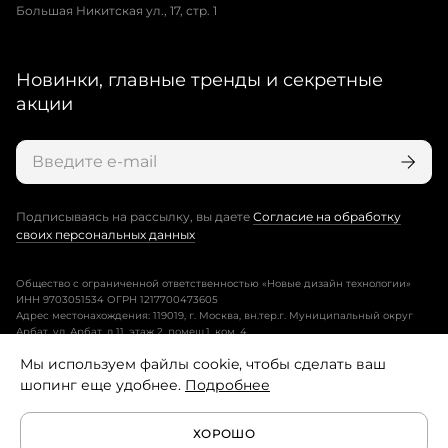
Большая Никитская ул., 17, стр. 1
Новинки, главные тренды и секретные
акции
Подписываясь на рассылку, вы даете
Согласие на обработку
своих персональных данных
Общество с ограниченной ответственностью «Новые дизайн технологии»
ИНН 9703051534 ОГРН 1217700473605
Адрес местонахождения: 119019, г. Москва, вн.тер.г. Муниципальный округ
Арбат, ул. Арбат, д.11, этаж 2, помещ.1, ком. 4.
Мы используем файлы cookie, чтобы сделать ваш
Пользовательское соглашение
шопинг еще удобнее.
Подробнее
Политика конфиденциальности
ХОРОШО