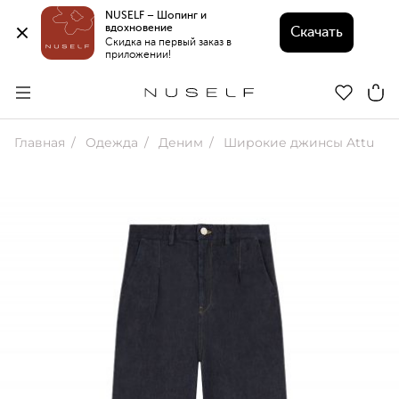
NUSELF – Шопинг и 
вдохновение 
Скачать
Скидка на первый заказ в 
приложении!
Главная
Одежда
Деним
Широкие джинсы Attu