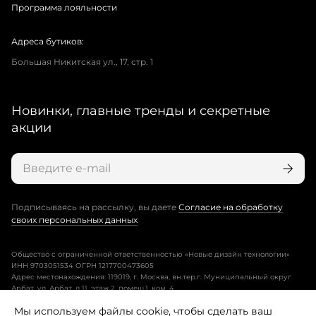
Программа лояльности
Адреса бутиков:
Большая Никитская ул., 17, стр. 1
Новинки, главные тренды и секретные
акции
Подписываясь на рассылку, вы даете
Согласие на обработку
своих персональных данных
Общество с ограниченной ответственностью «Новые дизайн технологии»
ИНН 9703051534 ОГРН 1217700473605
Адрес местонахождения: 119019, г. Москва, вн.тер.г. Муниципальный округ
Арбат, ул. Арбат, д.11, этаж 2, помещ.1, ком. 4.
Мы используем файлы cookie, чтобы сделать ваш