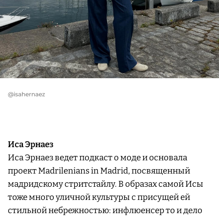
@isahernaez
Иса Эрнаез
Иса Эрнаез ведет подкаст о моде и основала
проект Madrilenians in Madrid, посвященный
мадридскому стритстайлу. В образах самой Исы
тоже много уличной культуры с присущей ей
стильной небрежностью: инфлюенсер то и дело