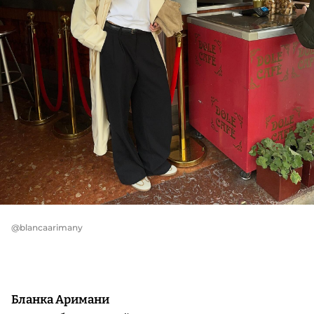
@blancaarimany
Бланка Аримани