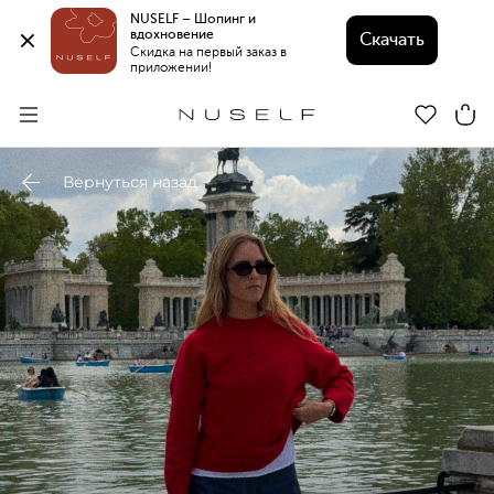
NUSELF – Шопинг и 
вдохновение 
Скачать
Скидка на первый заказ в 
приложении!
Вернуться назад