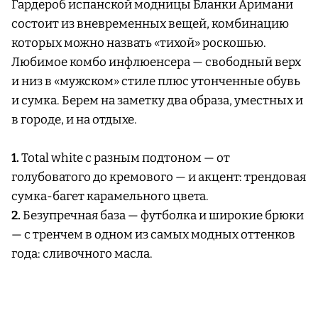
Гардероб испанской модницы Бланки Аримани
состоит из вневременных вещей, комбинацию
которых можно назвать «тихой» роскошью.
Любимое комбо инфлюенсера — свободный верх
и низ в «мужском» стиле плюс утонченные обувь
и сумка. Берем на заметку два образа, уместных и
в городе, и на отдыхе.
1.
Total white с разным подтоном — от
голубоватого до кремового — и акцент: трендовая
сумка-багет карамельного цвета.
2.
Безупречная база — футболка и широкие брюки
— с тренчем в одном из самых модных оттенков
года: сливочного масла.