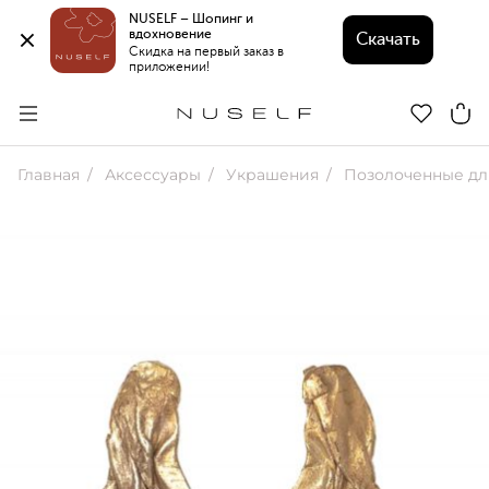
NUSELF – Шопинг и 
вдохновение 
Скачать
Скидка на первый заказ в 
приложении!
Главная
Аксессуары
Украшения
Позолоченные дл