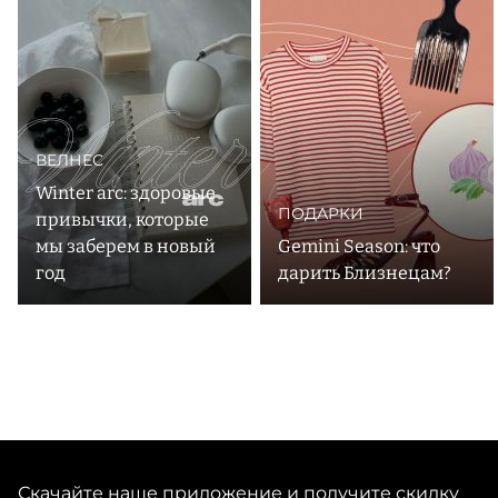
искусстве и моде, сохраняет связь с прошлым,
транслируя ретро-эстетику. Яркая, временами
ироничная посуда Bitossi из премиум-материалов
станет бесконечным источником идей для нарядной
ВЕЛНЕС
Winter arc: здоровые
ПОДАРКИ
привычки, которые
мы заберем в новый
Gemini Season: что
год
дарить Близнецам?
Скачайте наше приложение и получите скидку