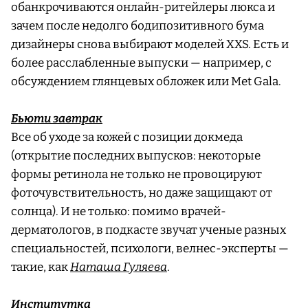
обанкрочиваются онлайн-ритейлеры люкса и
зачем после недолго бодипозитивного бума
дизайнеры снова выбирают моделей XXS. Есть и
более расслабленные выпуски — например, с
обсуждением глянцевых обложек или Met Gala.
Бьюти завтрак
Все об уходе за кожей с позиции докмеда
(открытие последних выпусков: некоторые
формы ретинола не только не провоцируют
фоточувствительность, но даже защищают от
солнца). И не только: помимо врачей-
дерматологов, в подкасте звучат ученые разных
специальностей, психологи, велнес-эксперты —
такие, как
Наташа Гуляева
.
Институтка