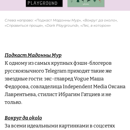
Слева направо: «Подкаст Мадонны Мур», «Вокруг да около»,
«Справиться проще», «Dark Playground», «Лес, в котором»
Подкаст Мадонны Мур
К одному из самых крупных фэшн-блогеров
русскоязычного Telegram приходят такие же
звездные гости: экс-главред Vogue Маша
Федорова, совладелица Independent Media Оксана
Лаврентьева, стилист Ибрагим Гатциев и не
только.
Вокруг да okolo
За всеми идеальными картинками в соцсетях