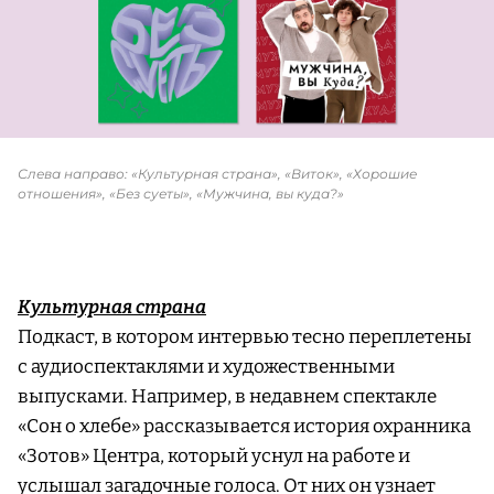
Слева направо: «Культурная страна», «Виток», «Хорошие
отношения», «Без суеты», «Мужчина, вы куда?»
Культурная страна
Подкаст, в котором интервью тесно переплетены
с аудиоспектаклями и художественными
выпусками. Например, в недавнем спектакле
«Сон о хлебе» рассказывается история охранника
«Зотов» Центра, который уснул на работе и
услышал загадочные голоса. От них он узнает