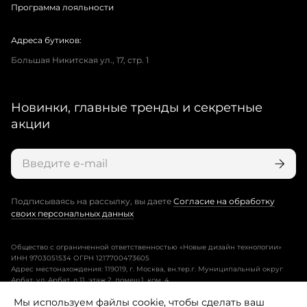
Программа лояльности
Адреса бутиков:
Большая Никитская ул., 17, стр. 1
Новинки, главные тренды и секретные
акции
Подписываясь на рассылку, вы даете
Согласие на обработку
своих персональных данных
Общество с ограниченной ответственностью «Новые дизайн технологии»
ИНН 9703051534 ОГРН 1217700473605
Адрес местонахождения: 119019, г. Москва, вн.тер.г. Муниципальный округ
Арбат, ул. Арбат, д.11, этаж 2, помещ.1, ком. 4.
Мы используем файлы cookie, чтобы сделать ваш