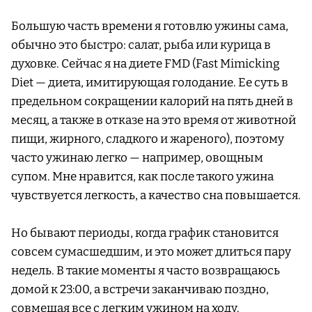
Большую часть времени я готовлю ужины сама,
обычно это быстро: салат, рыба или курица в
духовке. Сейчас я на диете FMD (Fast Mimicking
Diet — диета, имитирующая голодание. Ее суть в
предельном сокращении калорий на пять дней в
месяц, а также в отказе на это время от животной
пищи, жирного, сладкого и жареного), поэтому
часто ужинаю легко — например, овощным
супом. Мне нравится, как после такого ужина
чувствуется легкость, а качество сна повышается.
Но бывают периоды, когда график становится
совсем сумасшедшим, и это может длиться пару
недель. В такие моменты я часто возвращаюсь
домой к 23:00, а встречи заканчиваю поздно,
совмещая все с легким ужином на ходу.