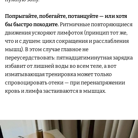
Попрыгайте, побегайте, потанцуйте — или хотя
бы быстро походите.
Ритмичные повторяющиеся
движения ускоряют лимфоток (принцип тот же,
что и с душем: цикл сокращения и расслабления
мышц). В этом случае главное не
переусердствовать: пятнадцатиминутная зарядка
избавит от лишней воды во всем теле, а вот
изматывающая тренировка может только
спровоцировать отеки — при перенапряжении
кровь и лимфа застаиваются в мышцах.