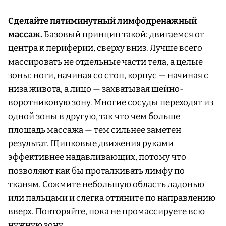
Сделайте пятиминутный лимфодренажный
массаж.
Базовый принцип такой: двигаемся от
центра к периферии, сверху вниз. Лучше всего
массировать не отдельные части тела, а целые
зоны: ноги, начиная со стоп, корпус — начиная с
низа живота, а лицо — захватывая шейно-
воротниковую зону. Многие сосуды переходят из
одной зоны в другую, так что чем больше
площадь массажа — тем сильнее заметен
результат. Щипковые движения руками
эффективнее надавливающих, потому что
позволяют как бы проталкивать лимфу по
тканям. Сожмите небольшую область ладонью
или пальцами и слегка оттяните по направлению
вверх. Повторяйте, пока не промассируете всю
нужную зону.