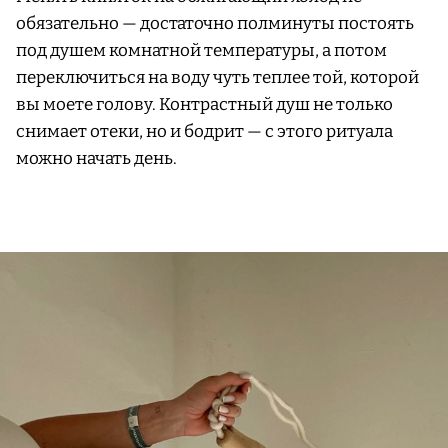
обязательно — достаточно полминуты постоять
под душем комнатной температуры, а потом
переключиться на воду чуть теплее той, которой
вы моете голову. Контрастный душ не только
снимает отеки, но и бодрит — с этого ритуала
можно начать день.