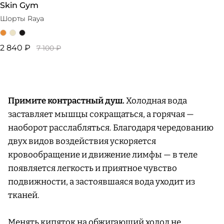
Skin Gym
Шорты Raya
2 840 ₽
7 100 ₽
Примите контрастный душ.
Холодная вода
заставляет мышцы сокращаться, а горячая —
наоборот расслабляться. Благодаря чередованию
двух видов воздействия ускоряется
кровообращение и движение лимфы — в теле
появляется легкость и приятное чувство
подвижности, а застоявшаяся вода уходит из
тканей.
Менять кипяток на обжигающий холод не