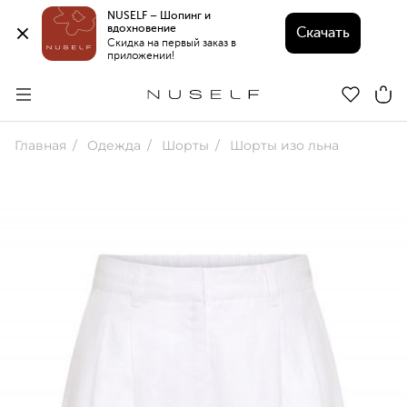
NUSELF – Шопинг и 
вдохновение 
Скачать
Скидка на первый заказ в 
приложении!
Главная
Одежда
Шорты
Шорты изо льна