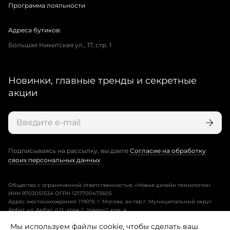
Программа лояльности
Адреса бутиков:
Большая Никитская ул., 17, стр. 1
Новинки, главные тренды и секретные
акции
Подписываясь на рассылку, вы даете
Согласие на обработку
своих персональных данных
Общество с ограниченной ответственностью «Новые дизайн технологии»
ИНН 9703051534 ОГРН 1217700473605
Адрес местонахождения: 119019, г. Москва, вн.тер.г. Муниципальный округ
Арбат, ул. Арбат, д.11, этаж 2, помещ.1, ком. 4.
Мы используем файлы cookie, чтобы сделать ваш